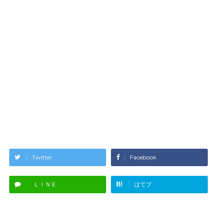
Twitter
Facebook
B!
ＬＩＮＥ
はてブ