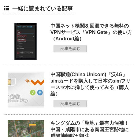
一緒に読まれている記事
中国ネット検閲を回避できる無料の
VPNサービス「VPN Gate」の使い方
（Android編）
記事を読む
中国聯通(China Unicom)「沃4G」
simカードを購入して日本のsimフリ
ースマホに挿して使ってみる（購入
編）
記事を読む
キングダムの「聖地」最有力候補！
中国・咸陽市にある秦国王宮跡地に
咸陽博物院が誕生