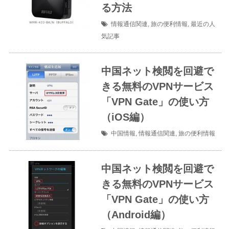
る方法
情報通信関連
,
旅の便利情報
,
最近の人
気記事
中国ネット検閲を回避で
きる無料のVPNサービス
「VPN Gate」の使い方
（iOS編）
中国情報
,
情報通信関連
,
旅の便利情報
中国ネット検閲を回避で
きる無料のVPNサービス
「VPN Gate」の使い方
（Android編）