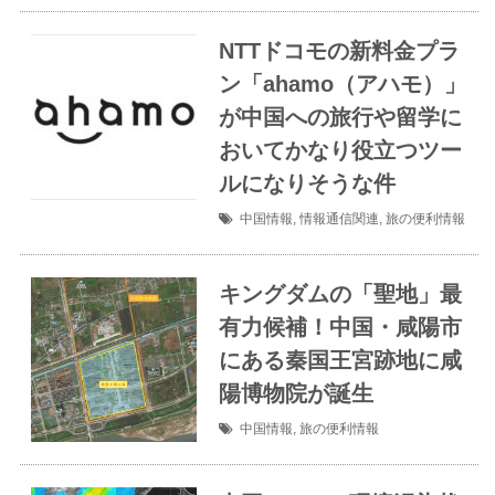
NTTドコモの新料金プラ
ン「ahamo（アハモ）」
が中国への旅行や留学に
おいてかなり役立つツー
ルになりそうな件
中国情報
,
情報通信関連
,
旅の便利情報
キングダムの「聖地」最
有力候補！中国・咸陽市
にある秦国王宮跡地に咸
陽博物院が誕生
中国情報
,
旅の便利情報