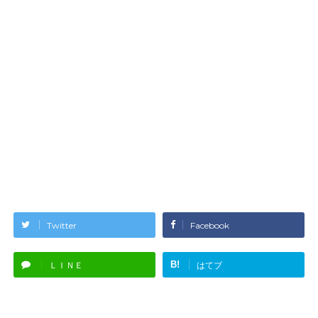
Twitter
Facebook
B!
ＬＩＮＥ
はてブ