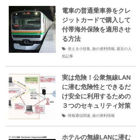
電車の普通乗車券をクレ
ジットカードで購入して
付帯海外保険を適用させ
る方法
使える小技集
,
旅の便利情報
,
最近の人
気記事
実は危険！公衆無線LAN
に潜む危険性とできるだ
け安全に利用するための
３つのセキュリティ対策
情報通信関連
,
旅の便利情報
ホテルの無線LANに潜む