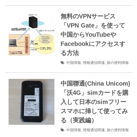
無料のVPNサービス
「VPN Gate」を使って
中国からYouTubeや
Facebookにアクセスす
る方法
中国情報
,
情報通信関連
,
旅の便利情報
中国聯通(China Unicom)
「沃4G」simカードを購
入して日本のsimフリー
スマホに挿して使ってみ
る（実践編）
中国情報
,
情報通信関連
,
旅の便利情報