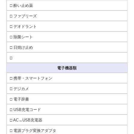
□ 酔い止め薬
□ ファブリーズ
□ デオドラント
□ 除菌シート
□ 日焼け止め
□
電子機器類
□ 携帯・スマートフォン
□ デジカメ
□ 電子辞書
□ USB充電コード
□ AC→USB充電器
□ 電源プラグ変換アダプタ