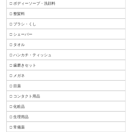
□ ボディーソープ・洗顔料
□ 整髪料
□ ブラシ・くし
□ シェーバー
□ タオル
□ ハンカチ・ティッシュ
□ 歯磨きセット
□ メガネ
□ 目薬
□ コンタクト用品
□ 化粧品
□ 生理用品
□ 常備薬