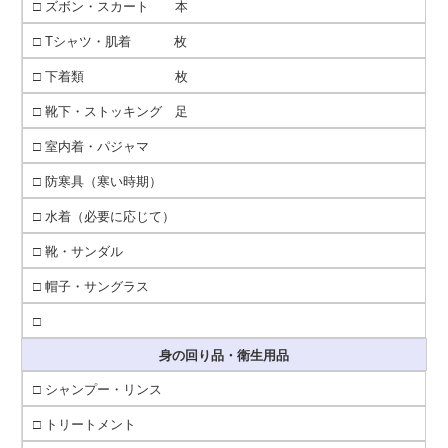
□ ズボン・スカート 本
□ Tシャツ・肌着 枚
□ 下着類 枚
□ 靴下・ストッキング 足
□ 室内着・パジャマ
□ 防寒具（寒い時期）
□ 水着（必要に応じて）
□ 靴・サンダル
□ 帽子・サングラス
□
身の回り品・衛生用品
□ シャンプー・リンス
□ トリートメント