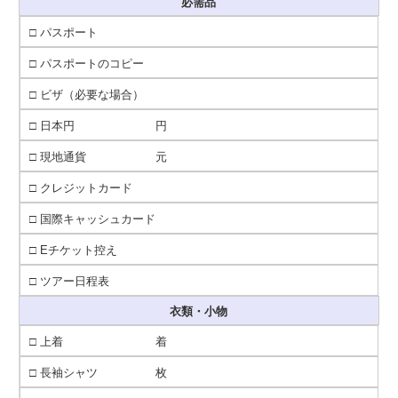
必需品
□ パスポート
□ パスポートのコピー
□ ビザ（必要な場合）
□ 日本円 円
□ 現地通貨 元
□ クレジットカード
□ 国際キャッシュカード
□ Eチケット控え
□ ツアー日程表
衣類・小物
□ 上着 着
□ 長袖シャツ 枚