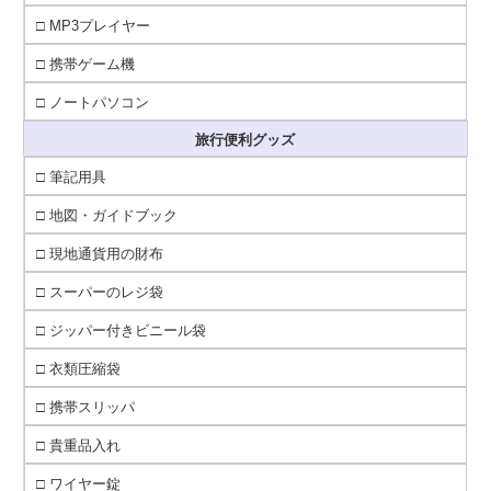
□ MP3プレイヤー
□ 携帯ゲーム機
□ ノートパソコン
旅行便利グッズ
□ 筆記用具
□ 地図・ガイドブック
□ 現地通貨用の財布
□ スーパーのレジ袋
□ ジッパー付きビニール袋
□ 衣類圧縮袋
□ 携帯スリッパ
□ 貴重品入れ
□ ワイヤー錠