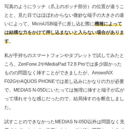
写真のようにラッチ（爪上のボッチ部分）の位置が違うこ
とと、見た目ではほぼわからない微妙な端子の大きさの違
いによって、MicroUSB端子に差し込む際に
機種によって
は結構な力をかけて押し込まないと入らない場合がありま
す
。
私が手持ちのスマートフォンやタブレットで試してみたと
ころ、ZenFone 2やMediaPad T2 8 Proでは多少固かった
ものの問題なく挿すことができましたが、ArrowsNX
F02GやAQUOS PHONEでは差し込みにかなりの力が必要
で、MEDIAS N-05Dにいたっては無理に挿すと端子が広が
って壊れそうな感じだったので、結局挿すのを断念しまし
た。
試すことのできなかったMEDIAS N-05D以外は問題なく充